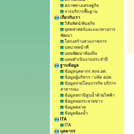
สภาพทางเศรษฐกิจ
การบริการพื้นฐาน
เกี่ยวกับเรา
วิสัยทัศน์/พันธกิจ
ยุทธศาสตร์และแนวทางการ
พัฒนา
โครงสร้างส่วนราชการ
บทบาทหน้าที่
แผนพัฒนาท้องถิ่น
แผนดำเนินงานประจำปี
ฐานข้อมูล
ข้อมูลบุคลากร สถจ.อต.
ข้อมูลผู้บริหาร / ปลัด อปท.
ข้อมูลถ่ายโอนภารกิจ บริการ
สาธารณะ
ข้อมูลสถานีสูบน้ำด้วยไฟฟ้า
ข้อมูลหอกระจายข่าว
ข้อมูลตลาด
ข้อมูลห้องน้ำ
ITA
ITA
บุคลากร