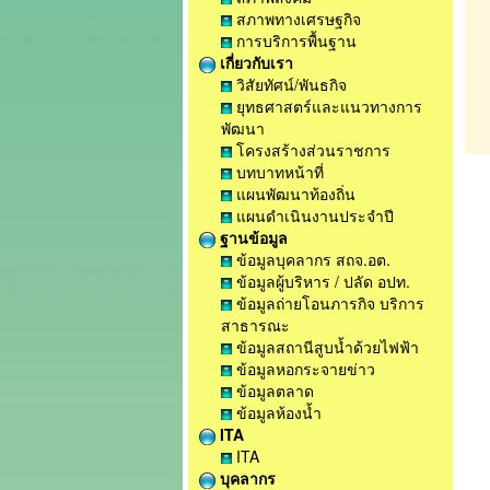
สภาพทางเศรษฐกิจ
การบริการพื้นฐาน
เกี่ยวกับเรา
วิสัยทัศน์/พันธกิจ
ยุทธศาสตร์และแนวทางการ
พัฒนา
โครงสร้างส่วนราชการ
บทบาทหน้าที่
แผนพัฒนาท้องถิ่น
แผนดำเนินงานประจำปี
ฐานข้อมูล
ข้อมูลบุคลากร สถจ.อต.
ข้อมูลผู้บริหาร / ปลัด อปท.
ข้อมูลถ่ายโอนภารกิจ บริการ
สาธารณะ
ข้อมูลสถานีสูบน้ำด้วยไฟฟ้า
ข้อมูลหอกระจายข่าว
ข้อมูลตลาด
ข้อมูลห้องน้ำ
ITA
ITA
บุคลากร